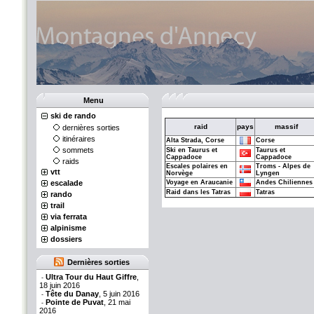
Menu
ski de rando
raid
pays
massif
dernières sorties
itinéraires
Alta Strada, Corse
Corse
sommets
Ski en Taurus et
Taurus et
Cappadoce
Cappadoce
raids
Escales polaires en
Troms - Alpes de
vtt
Norvège
Lyngen
escalade
Voyage en Araucanie
Andes Chiliennes
Raid dans les Tatras
Tatras
rando
trail
via ferrata
alpinisme
dossiers
Dernières sorties
Ultra Tour du Haut Giffre
,
-
18 juin 2016
Tête du Danay
, 5 juin 2016
-
Pointe de Puvat
, 21 mai
-
2016