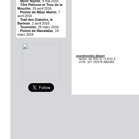
Mont Veyrier
, 9 mai 2016
-
Tête Pelouse et Trou de la
-
Mouche
, 19 avril 2016
Pointe de Méan Martin
, 7
-
avril 2016
Trail des Glaisins, le
-
Barman
, 2 avril 2016
Tournette
, 26 mars 2016
-
Pointe de Mandallaz
, 19
-
mars 2016
coordonnées départ
:
lat/lon: 44.7831 N / 6.8711 E
UTM: 32T 331579 4961063