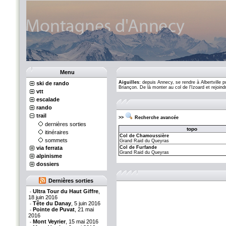
Menu
Aiguilles
: depuis Annecy, se rendre à Albertville 
ski de rando
Briançon. De là monter au col de l'Izoard et rejoind
vtt
escalade
rando
trail
>>
Recherche avancée
dernières sorties
topo
itinéraires
Col de Chamoussière
sommets
Grand Raid du Queyras
via ferrata
Col de Furfande
Grand Raid du Queyras
alpinisme
dossiers
Dernières sorties
Ultra Tour du Haut Giffre
,
-
18 juin 2016
Tête du Danay
, 5 juin 2016
-
Pointe de Puvat
, 21 mai
-
2016
Mont Veyrier
, 15 mai 2016
-