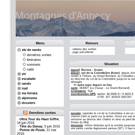
Menu
Retours
-
tableau des sorties
ski de rando
-
page précédente
dernières sorties
itinéraires
Situation
sommets
raids
massif
:
Bornes - Aravis
départ
:
col de la Colombière (hiver)
: depuis An
vtt
rendre à Thônes, au Grand Bornand, au Chinaillon 
escalade
en direction du col de la Colombière jusqu'où la rou
déneigée
rando
>> autre topo depuis ce lieu
trail
carte
: 3430ET (La Clusaz - Le Grand Bornand)
orientation
: Sud
via ferrata
coordonnées GPS
:
lat/lon: 46.0008 N / 6.4625 E
UTM: 32T 303525 5097267
alpinisme
dossiers
Dernières sorties
montée
: rejoindre le col de la Colombière à ski en
chemin d'été et partir sur la droite. Arrivé sur une
Ultra Tour du Haut Giffre
,
-
retrouver au dessus des chalets et ainsi au pied de
18 juin 2016
Pointe du Midi
descente
: même itinéraire qu'à la montée jusqu'au
Tête du Danay
, 5 juin 2016
-
une petite combe légèrement pentue (30°). Il faut 
Pointe de Puvat
, 21 mai
-
2016