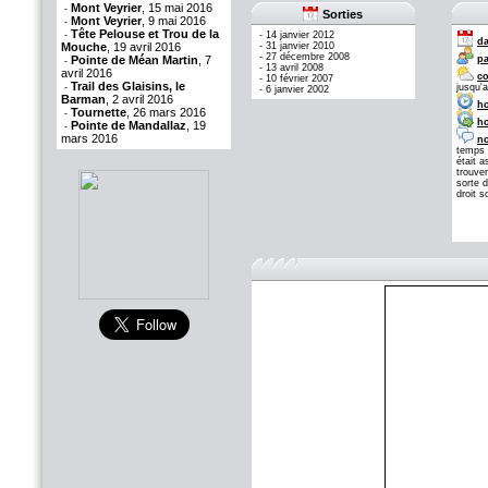
Mont Veyrier
, 15 mai 2016
-
Sorties
Mont Veyrier
, 9 mai 2016
-
Tête Pelouse et Trou de la
-
-
14 janvier 2012
da
Mouche
, 19 avril 2016
-
31 janvier 2010
-
27 décembre 2008
Pointe de Méan Martin
, 7
pa
-
-
13 avril 2008
avril 2016
co
-
10 février 2007
Trail des Glaisins, le
-
jusqu'
-
6 janvier 2002
Barman
, 2 avril 2016
ho
Tournette
, 26 mars 2016
-
ho
Pointe de Mandallaz
, 19
-
mars 2016
no
temps q
était a
trouver
sorte d
droit 